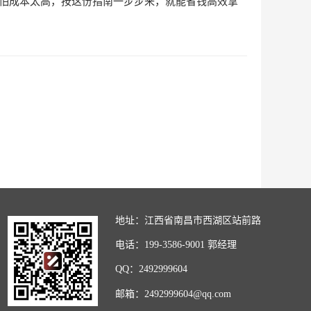
用怕成本太高，按这份指南一步步来，就能省钱高效拿
地址：江西省南昌市西湖区站前路
电话：199-3586-9001 郭经理
QQ：2492999604
邮箱：2492999604@qq.com