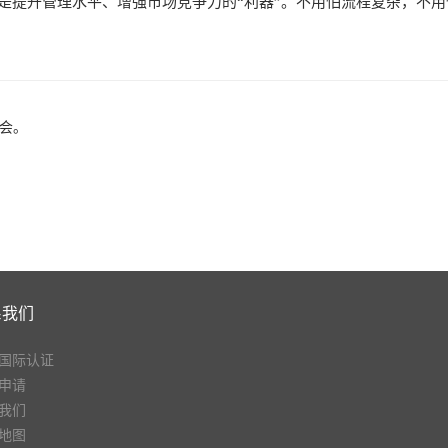
，而是提升管理水平、增强市场竞争力的“利器”。不用怕流程复杂，不
的会。
系我们
国际认证
申请
我们
地图